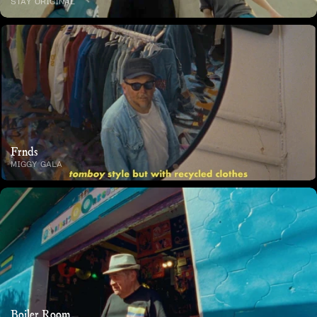
STAY ORIGINAL
Frnds
MIGGY GALA
Boiler Room