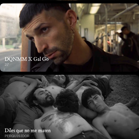
DQNMM X Gal Go
27
Diles que no me maten
PERQUISIDOR